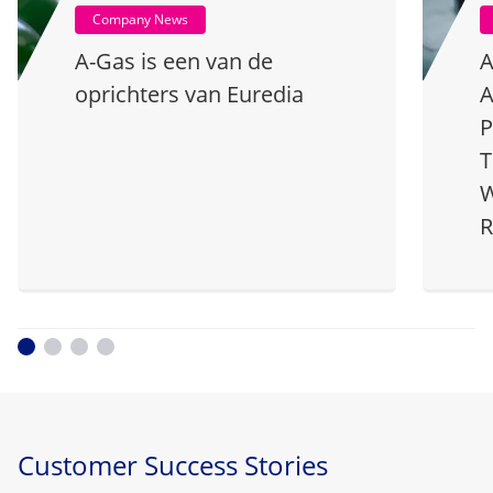
Company News
A-Gas is een van de
A
oprichters van Euredia
A
P
T
W
R
Customer Success Stories