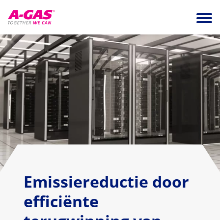
Skip to content
Ope
Emissiereductie door
efficiënte