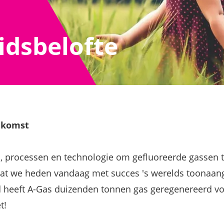
dsbelofte
ekomst
en, processen en technologie om gefluoreerde gassen t
s dat we heden vandaag met succes 's werelds toona
d heeft A-Gas duizenden tonnen gas geregenereerd vo
t!