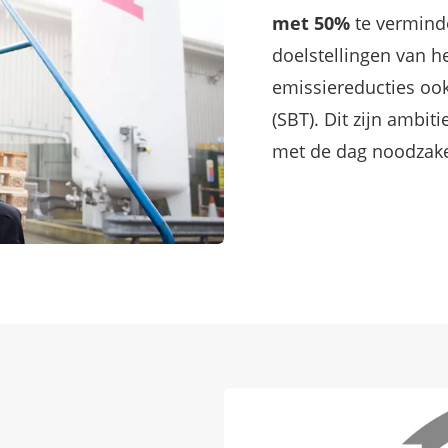
met 50%
te verminder
doelstellingen van h
emissiereducties ook
(SBT). Dit zijn ambi
met de dag noodzakel