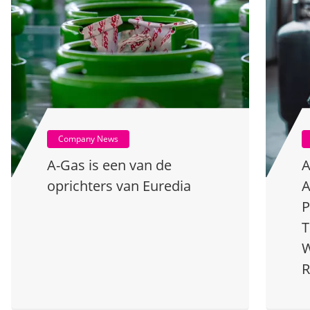
Company News
A-Gas is een van de
A
oprichters van Euredia
A
P
T
W
R