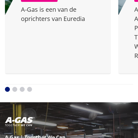
A-Gas is een van de
A
oprichters van Euredia
A
P
T
W
R
A-Gas | Together We Can