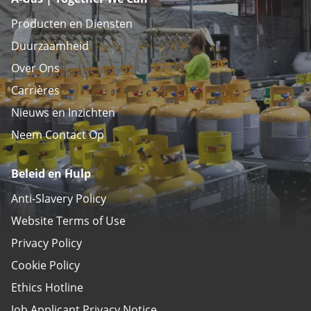
Producten en Diensten
Duurzaamheid
Over Ons
Carrières
Nieuws en Inzichten
Neem Contact Op
Beleid en Hulp
Anti-Slavery Policy
Website Terms of Use
Privacy Policy
Cookie Policy
Ethics Hotline
Job Applicant Privacy Notice