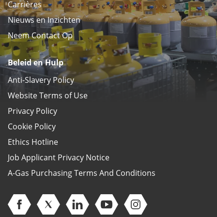
Carrières
Nieuws en Inzichten
Neem Contact Op
Beleid en Hulp
Anti-Slavery Policy
Website Terms of Use
Privacy Policy
Cookie Policy
Ethics Hotline
Job Applicant Privacy Notice
A-Gas Purchasing Terms And Conditions
Open Facebook (opens in new window)
Open Twitter (opens in new window)
Open Linkedin (opens in new window)
Open Youtube (opens in new 
Open Instagram (open