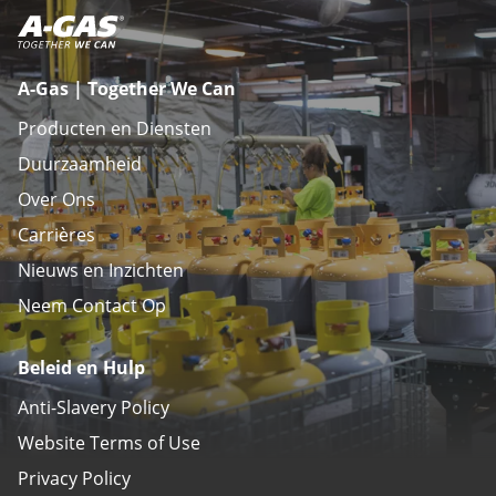
A-Gas | Together We Can
Producten en Diensten
Duurzaamheid
Over Ons
Carrières
Nieuws en Inzichten
Neem Contact Op
Beleid en Hulp
Anti-Slavery Policy
Website Terms of Use
Privacy Policy