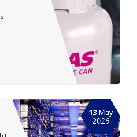
ts
13
May
2026
ht