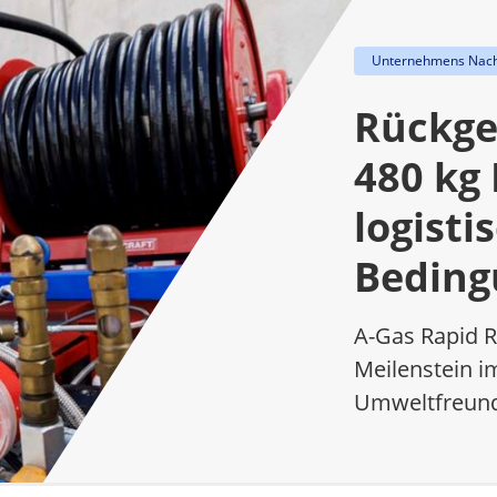
Unternehmens Nach
Rückge
480 kg
logisti
Beding
A-Gas Rapid R
Meilenstein i
Umweltfreund