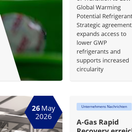
Global Warming
Potential Refrigeran
Strategic agreement
expands access to
lower GWP
refrigerants and
supports increased
circularity
26
May
Unternehmens Nachrichten
2026
A-Gas Rapid
Recovery erreic