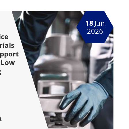
18
Jun
2026
ice
ials
upport
o Low
g
t