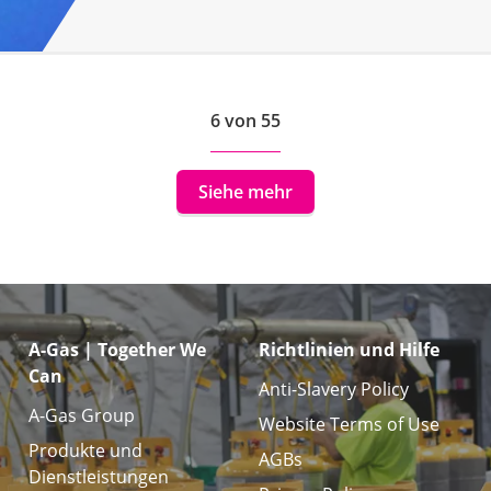
6 von 55
Siehe mehr
A-Gas | Together We
Richtlinien und Hilfe
Can
Anti-Slavery Policy
A-Gas Group
Website Terms of Use
Produkte und
AGBs
Dienstleistungen