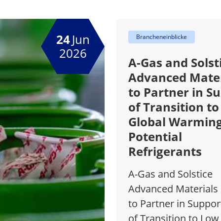
24
Jun
Brancheneinblicke
2026
A-Gas and Solst
Advanced Mater
to Partner in S
of Transition t
Global Warmin
Potential
Refrigerants
A-Gas and Solstice
Advanced Materials
to Partner in Suppor
of Transition to Low