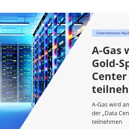
Unternehmens Nach
A-Gas w
Gold-S
Center
teilne
A-Gas wird am
der „Data Cen
teilnehmen