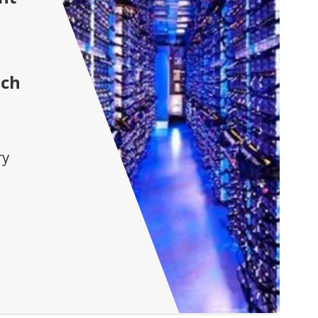
ich
ry