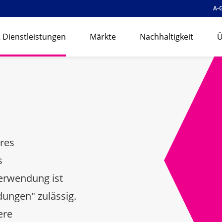
A-
 Dienstleistungen
Märkte
Nachhaltigkeit
Ü
eres
s
erwendung ist
ungen" zulässig.
ere