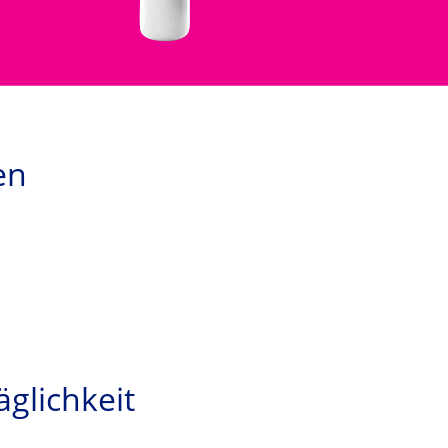
en
glichkeit