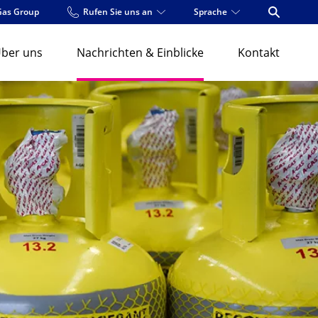
Gas Group
Rufen Sie uns an
Sprache
Open Se
ber uns
Nachrichten & Einblicke
Kontakt