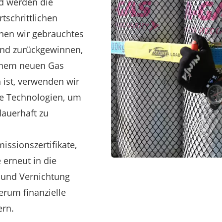
nd werden die
rtschrittlichen
nen wir gebrauchtes
und zurückgewinnen,
 einem neuen Gas
 ist, verwenden wir
te Technologien, um
dauerhaft zu
ssionszertifikate,
 erneut in die
g und Vernichtung
erum finanzielle
ern.