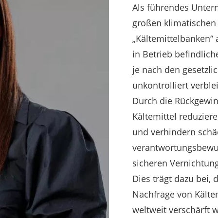
Als führendes Unter
großen klimatischen
„Kältemittelbanken“ a
in Betrieb befindlic
je nach den gesetzl
unkontrolliert verbl
Durch die Rückgewin
Kältemittel reduzier
und verhindern schä
verantwortungsbewus
sicheren Vernichtung
Dies trägt dazu bei,
Nachfrage von Kältem
weltweit verschärft 