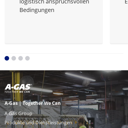
logistisch anspruchsvollen
E
Bedingungen
A-Gas | Together We Can
A-Gas Group
Produkte und Dienstleistungen