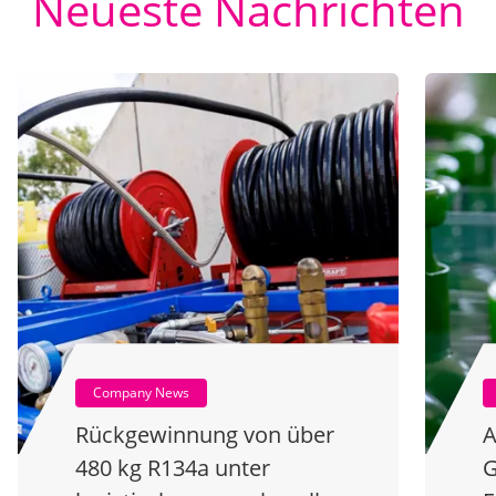
Neueste Nachrichten
Company News
Rückgewinnung von über
A
480 kg R134a unter
G